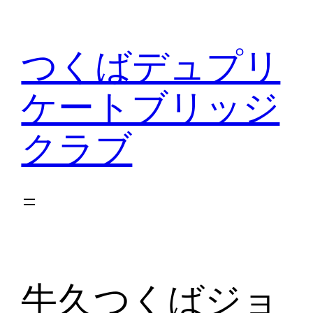
内
容
つくばデュプリ
を
ス
ケートブリッジ
キ
ッ
クラブ
プ
牛久つくばジョ